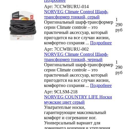
Подробнее
Арт: 7CCWBURU-014
NORVEG Climate Control Шарф-
трансформер тонкий, серый
1
Оригинальный шарф-трансформер
290
серии Climate controle – это
руб
практичный аксессуар, который
пригодится на все случаи жизни,
комфортно сохраняя ...
Подробнее
Арт: 7CCWBURU-002
NORVEG Climate Control Шарф-
трансформер тонкий, черный
1
Оригинальный шарф-трансформер
290
серии Climate controle – это
руб
практичный аксессуар, который
пригодится на все случаи жизни,
комфортно сохраняя ...
Подробнее
Арт: 9CLSM-218
NORVEG COUNTRY LIFE Носки
мужские цвет серый
Ультратеплые носки,
гарантирующие максимальный
комфорт и согревание ног.
Универсальный вариант для
домашнего ношения и утепления