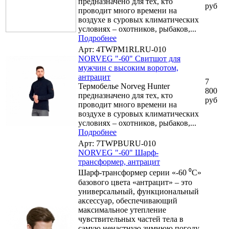
предназначено для тех, кто
руб
проводит много времени на
воздухе в суровых климатических
условиях – охотников, рыбаков,...
Подробнее
Арт: 4TWPM1RLRU-010
NORVEG "-60" Свитшот для
мужчин с высоким воротом,
антрацит
7
Термобелье Norveg Hunter
800
предназначено для тех, кто
руб
проводит много времени на
воздухе в суровых климатических
условиях – охотников, рыбаков,...
Подробнее
Арт: 7TWPBURU-010
NORVEG "-60" Шарф-
трансформер, антрацит
Шарф-трансформер серии «-60 ⁰С»
базового цвета «антрацит» – это
универсальный, функциональный
аксессуар, обеспечивающий
максимальное утепление
чувствительных частей тела в
самую ненастную зимнюю погоду.