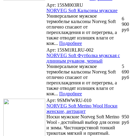
Арт: 15SM003RU
NORVEG Soft Кальсоны мужские
Универсальное мужское
6
термобелье кальсоны Norveg Soft
900
отлично спасают от
руб
переохлаждения и от перегрева, а
также отводят излишек влаги от
кож...
Подробнее
Арт: 15SM1RLRU-002
NORVEG Soft Футболка мужская с
длинным рукавом, черный
Универсальное мужское
5
термобелье кальсоны Norveg Soft
690
отлично спасают от
руб
переохлаждения и от перегрева, а
также отводят излишек влаги от
кож...
Подробнее
Арт: 9SMWWRU-010
NORVEG Soft Merino Wool Носки
женские, антрацит
Носки мужские Norveg Soft Merino
950
Wool - достойный выбор для осени
руб
и зимы. Чистошерстяной тонкий
трикотаж мягкий и приятный.