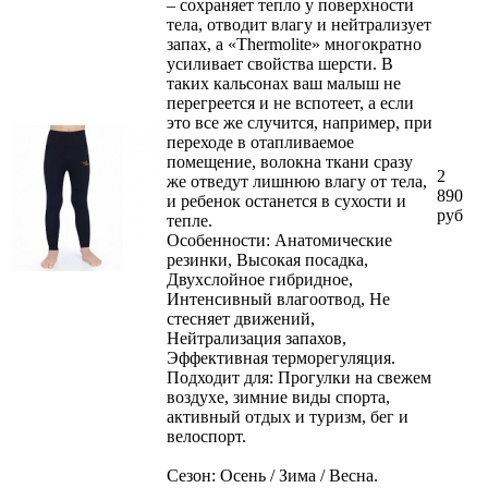
– сохраняет тепло у поверхности
тела, отводит влагу и нейтрализует
запах, а «Thermolite» многократно
усиливает свойства шерсти. В
таких кальсонах ваш малыш не
перегреется и не вспотеет, а если
это все же случится, например, при
переходе в отапливаемое
помещение, волокна ткани сразу
2
же отведут лишнюю влагу от тела,
890
и ребенок останется в сухости и
руб
тепле.
Особенности: Анатомические
резинки, Высокая посадка,
Двухслойное гибридное,
Интенсивный влагоотвод, Не
стесняет движений,
Нейтрализация запахов,
Эффективная терморегуляция.
Подходит для: Прогулки на свежем
воздухе, зимние виды спорта,
активный отдых и туризм, бег и
велоспорт.
Сезон: Осень / Зима / Весна.