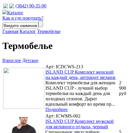
(3842) 90-35-90
Каталог
Как и где покупать?
Главная
Каталог
Термобелье
Термобелье
Взрослое
Детское
Арт: ICDCWS-213
ISLAND CUP Комплект женский
на каждый день, антрацит меланж
Комплект термобелья для женщин
2
ISLAND CUP - лучший выбор
900
термобелья на каждый день для
руб
холодных сезонов. Дарит
идеальный комфорт во время пр...
Подробнее
Арт: ICWMS-002
ISLAND CUP Комплект мужской
для активного отдыха, черный
Специальное двухслойное
5