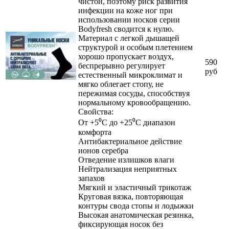
чистой, поэтому риск развития
инфекции на коже ног при
использовании носков серии
Bodyfresh сводится к нулю.
Материал с легкой дышащей
структурой и особым плетением
хорошо пропускает воздух,
590
беспрерывно регулирует
руб
естественный микроклимат и
мягко облегает стопу, не
пережимая сосуды, способствуя
нормальному кровообращению.
Свойства:
От +5⁰С до +25⁰С диапазон
комфорта
Антибактериальное действие
ионов серебра
Отведение излишков влаги
Нейтрализация неприятных
запахов
Мягкий и эластичный трикотаж
Круговая вязка, повторяющая
контуры свода стопы и лодыжки
Высокая анатомическая резинка,
фиксирующая носок без