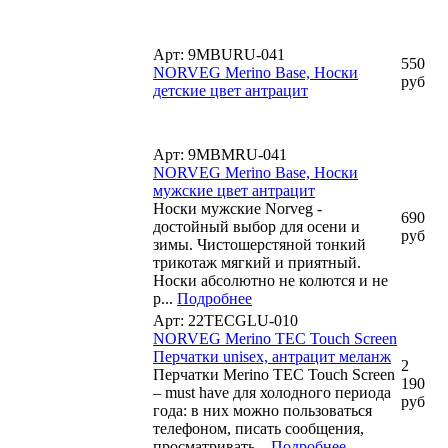
Арт: 9MBURU-041
550
NORVEG Merino Base, Носки
руб
детские цвет антрацит
Арт: 9MBMRU-041
NORVEG Merino Base, Носки
мужские цвет антрацит
Носки мужские Norveg -
690
достойный выбор для осени и
руб
зимы. Чистошерстяной тонкий
трикотаж мягкий и приятный.
Носки абсолютно не колются и не
р...
Подробнее
Арт: 22TECGLU-010
NORVEG Merino TEC Touch Screen
Перчатки unisex, антрацит меланж
2
Перчатки Merino TEC Touch Screen
190
– must have для холодного периода
руб
года: в них можно пользоваться
телефоном, писать сообщения,
просматривать...
Подробнее