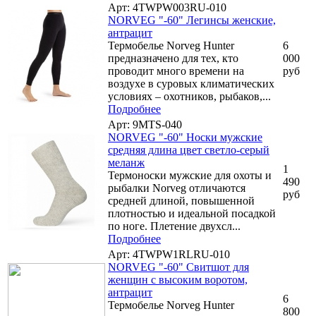
Арт: 4TWPW003RU-010
NORVEG "-60" Легинсы женские,
антрацит
Термобелье Norveg Hunter
6
предназначено для тех, кто
000
проводит много времени на
руб
воздухе в суровых климатических
условиях – охотников, рыбаков,...
Подробнее
Арт: 9MTS-040
NORVEG "-60" Носки мужские
средняя длина цвет светло-серый
меланж
1
Термоноски мужские для охоты и
490
рыбалки Norveg отличаются
руб
средней длиной, повышенной
плотностью и идеальной посадкой
по ноге. Плетение двухсл...
Подробнее
Арт: 4TWPW1RLRU-010
NORVEG "-60" Свитшот для
женщин с высоким воротом,
антрацит
6
Термобелье Norveg Hunter
800