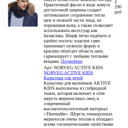
2
Практичный фасон в виде хомута
290
достаточной ширины создает
руб
оптимальное сохранение тепла
шеи и нижней части лица, не
пережимая кожу, а также позволяет
использовать аксессуар как
балаклава. Шарф легко надевать и
удобно носить: изделие само
принимает нужную форму и
красиво облегает область шеи,
гармонирует с любыми теплыми
вещами.
Подробнее
Арт: NORVEG ACTIVE KIDS
NORVEG ACTIVE KIDS
Кальсоны для детей
Кальсоны для мальчиков AKTIVE
KIDS выполнены из гибридной
ткани, которая включает в себя
шерсть мериносовых овец и
современный
высокотехнологичный материал
«Thermolite». Шерсть тонкорунных
мериносов очень теплая и обладает
всеми гигиеническими свойствами