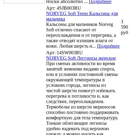
Носки абсолютно ...
Подробнее
Арт: 4SJB003RU
NORVEG Soft Teens Кальсоны для
мальчика
3
Кальcоны для мальчиков Norveg
590
Soft отлично спасают от
руб
переохлаждения и от перегрева, а
также отводят излишек влаги от
кожи. Любая шерсть и...
Подробнее
Арт: 14SW003RU
NORVEG Soft Леггинсы женские
При сменах активности во время
занятий зимними видами спорта,
или в условиях постоянной смены
окружающей температуры в
условиях города, легинсы из
чистой шерсти помогут избежать
перегрева и потливости и, как
следствие, переохлаждения.
Термобелье из шерсти мериносов
способно постоянно поддерживать
комфортную для тела температуру.
Тонкие облегающие легинсы
удобно надевать под верхнюю
одежду, а можно носить как