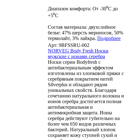
Диапазон комфорта: От -30⁰С до
+5⁰С
Состав материала: двухслойное
белье: 47% шерсть мериносов, 50%
термолайт, 3% лайкра.
Подробнее
Арт: 9BFSSRU-002
NORVEG Body Fresh Носки
мужские c ионами серебра
Носки серии Bodyfresh с
антибактериальным эффектом
изготовлены из хлопковой пряжи с
серебряным покрытием нитей
Silverplus и обладают рядом
уникальных свойств. Благодаря
сочетанию натурального волокна и
ионов серебра достигается полная
антибактериальная и
антимикробная защита. Ионы
серебра действуют губительно на
более чем 650 видов различных
бактерий. Натуральный хлопок
сохраняет кожу ступней сухой и