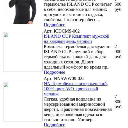
термобелье ISLAND CUP сочетает
500
в себе, необходимые для зимних
руб
прогулок и активного отдыха,
свойства. Полиэстер обесп...
Подробнее
Арт: ICDCMS-002
ISLAND CUP Комплект мужской
на каждый день, черный
Комплект термобелья для мужчин
2
ISLAND CUP - лучший выбор
900
термобелья на каждый день для
руб
холодных сезонов. Дарит
идеальный комфорт во время пр...
Подробнее
Арт: NNSWW09-022
NN Термобелье свитер женский,
100% цвет, WO, цвет серый
меланж
7
Легкая, удобная водолазка из
800
мерсеризованной мериносовой
руб
шерсти. Практичная повседневная
вещь, позволяющая одеваться
стильно и тепло. Универ...
Подробнее