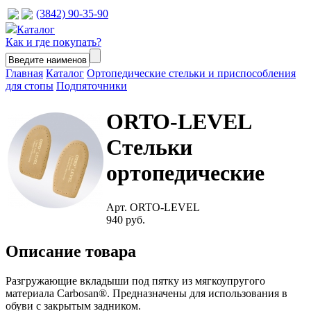
(3842) 90-35-90
Каталог
Как и где покупать?
Главная
Каталог
Ортопедические стельки и приспособления
для стопы
Подпяточники
ORTO-LEVEL
Стельки
ортопедические
Арт. ORTO-LEVEL
940 руб.
Описание товара
Разгружающие вкладыши под пятку из мягкоупругого
материала Carbosan®. Предназначены для использования в
обуви с закрытым задником.