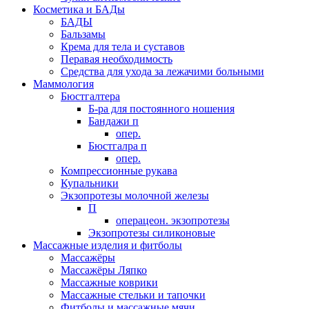
Косметика и БАДы
БАДЫ
Бальзамы
Крема для тела и суставов
Перавая необходимость
Средства для ухода за лежачими больными
Маммология
Бюстгалтера
Б-ра для постоянного ношения
Бандажи п
опер.
Бюстгалра п
опер.
Компрессионные рукава
Купальники
Экзопротезы молочной железы
П
операцеон. экзопротезы
Экзопротезы силиконовые
Массажные изделия и фитболы
Массажёры
Массажёры Ляпко
Массажные коврики
Массажные стельки и тапочки
Фитболы и массажные мячи