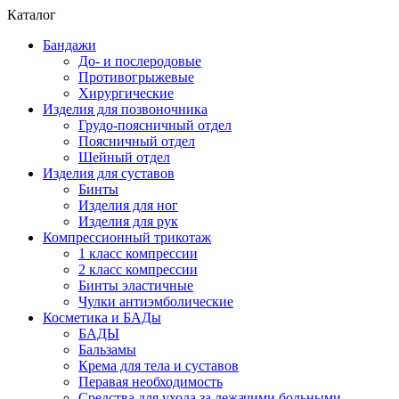
Каталог
Бандажи
До- и послеродовые
Противогрыжевые
Хирургические
Изделия для позвоночника
Грудо-поясничный отдел
Поясничный отдел
Шейный отдел
Изделия для суставов
Бинты
Изделия для ног
Изделия для рук
Компрессионный трикотаж
1 класс компрессии
2 класс компрессии
Бинты эластичные
Чулки антиэмболические
Косметика и БАДы
БАДЫ
Бальзамы
Крема для тела и суставов
Перавая необходимость
Средства для ухода за лежачими больными