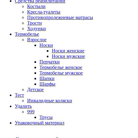
Средства реабилитации
Костыли
Кресла-туалеты
Противопролежневые матрасы
Трости
Ходунки
Термобелье
Взрослое
Носки
Носки женские
Носки мужские
Перчатки
Термобелье женское
Термобелье мужское
Шапки
Шарфы
Детское
Тест
Инвалидные коляски
Удалить
999
Трусы
Упаковочный материал