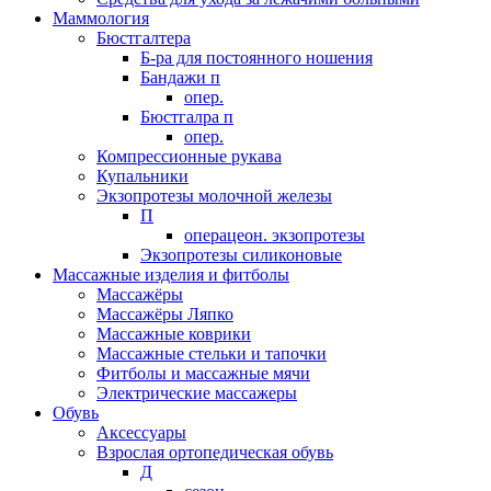
Маммология
Бюстгалтера
Б-ра для постоянного ношения
Бандажи п
опер.
Бюстгалра п
опер.
Компрессионные рукава
Купальники
Экзопротезы молочной железы
П
операцеон. экзопротезы
Экзопротезы силиконовые
Массажные изделия и фитболы
Массажёры
Массажёры Ляпко
Массажные коврики
Массажные стельки и тапочки
Фитболы и массажные мячи
Электрические массажеры
Обувь
Аксессуары
Взрослая ортопедическая обувь
Д