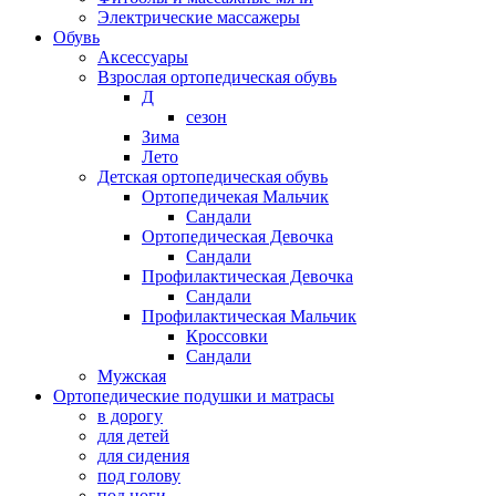
Электрические массажеры
Обувь
Аксессуары
Взрослая ортопедическая обувь
Д
сезон
Зима
Лето
Детская ортопедическая обувь
Ортопедичекая Мальчик
Сандали
Ортопедическая Девочка
Сандали
Профилактическая Девочка
Сандали
Профилактическая Мальчик
Кроссовки
Сандали
Мужская
Ортопедические подушки и матрасы
в дорогу
для детей
для сидения
под голову
под ноги