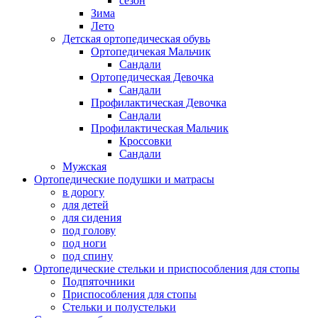
сезон
Зима
Лето
Детская ортопедическая обувь
Ортопедичекая Мальчик
Сандали
Ортопедическая Девочка
Сандали
Профилактическая Девочка
Сандали
Профилактическая Мальчик
Кроссовки
Сандали
Мужская
Ортопедические подушки и матрасы
в дорогу
для детей
для сидения
под голову
под ноги
под спину
Ортопедические стельки и приспособления для стопы
Подпяточники
Приспособления для стопы
Стельки и полустельки