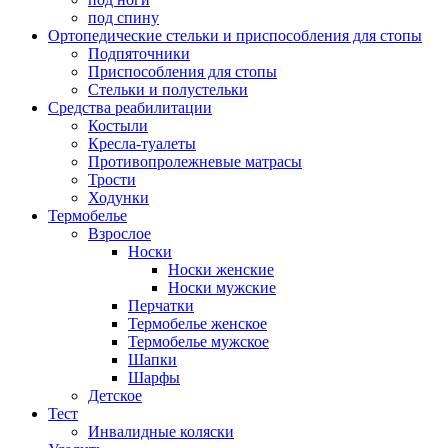
под спину
Ортопедические стельки и приспособления для стопы
Подпяточники
Приспособления для стопы
Стельки и полустельки
Средства реабилитации
Костыли
Кресла-туалеты
Противопролежневые матрасы
Трости
Ходунки
Термобелье
Взрослое
Носки
Носки женские
Носки мужские
Перчатки
Термобелье женское
Термобелье мужское
Шапки
Шарфы
Детское
Тест
Инвалидные коляски