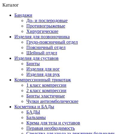
Каталог
Бандажи
До- и послеродовые
Противогрыжевые
Хирургические
Изделия для позвоночника
Грудо-поясничный отдел
Поясничный отдел
Шейный отдел
Изделия для суставов
Бинты
Изделия для ног
Изделия для рук
Компрессионный трикотаж
1 класс компрессии
2 класс компрессии
Бинты эластичные
Чулки антиэмболические
Косметика и БАДы
БАДЫ
Бальзамы
Крема для тела и суставов
Перавая необходимость
Средства для ухода за лежачими больными