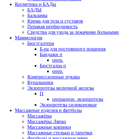
Косметика и БАДы
БАДЫ
Бальзамы
Крема для тела и суставов
Перавая необходимость
Средства для ухода за лежачими больными
Маммология
Бюстгалтера
Б-ра для постоянного ношения
Бандажи п
опер.
Бюстгалра п
опер.
Компрессионные рукава
Купальники
Экзопротезы молочной железы
П
операцеон. экзопротезы
Экзопротезы силиконовые
Массажные изделия и фитболы
Массажёры
Массажёры Ляпко
Массажные коврики
Массажные стельки и тапочки
Фитболы и массажные мячи