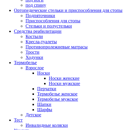
под спину
Ортопедические стельки и приспособления для стопы
Подпяточники
Приспособления для стопы
Стельки и полустельки
Средства реабилитации
Костыли
Кресла-туалеты
Противопролежневые матрасы
Трости
Ходунки
Термобелье
Взрослое
Носки
Носки женские
Носки мужские
Перчатки
Термобелье женское
Термобелье мужское
Шапки
Шарфы
Детское
Тест
Инвалидные коляски