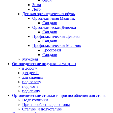
сезон
Зима
Лето
Детская ортопедическая обувь
Ортопедичекая Мальчик
Сандали
Ортопедическая Девочка
Сандали
Профилактическая Девочка
Сандали
Профилактическая Мальчик
Кроссовки
Сандали
Мужская
Ортопедические подушки и матрасы
в дорогу
для детей
для сидения
под голову
под ноги
под спину
Ортопедические стельки и приспособления для стопы
Подпяточники
Приспособления для стопы
Стельки и полустельки