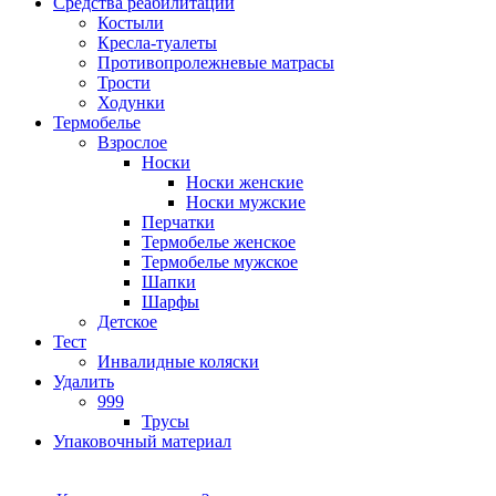
Средства реабилитации
Костыли
Кресла-туалеты
Противопролежневые матрасы
Трости
Ходунки
Термобелье
Взрослое
Носки
Носки женские
Носки мужские
Перчатки
Термобелье женское
Термобелье мужское
Шапки
Шарфы
Детское
Тест
Инвалидные коляски
Удалить
999
Трусы
Упаковочный материал