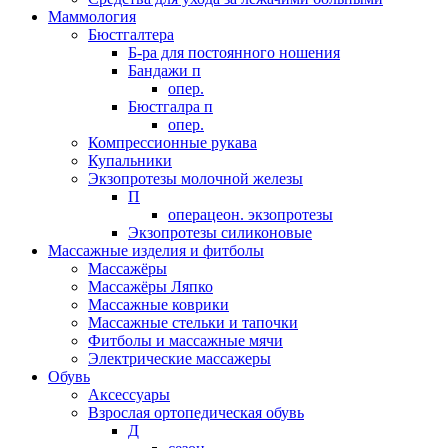
Маммология
Бюстгалтера
Б-ра для постоянного ношения
Бандажи п
опер.
Бюстгалра п
опер.
Компрессионные рукава
Купальники
Экзопротезы молочной железы
П
операцеон. экзопротезы
Экзопротезы силиконовые
Массажные изделия и фитболы
Массажёры
Массажёры Ляпко
Массажные коврики
Массажные стельки и тапочки
Фитболы и массажные мячи
Электрические массажеры
Обувь
Аксессуары
Взрослая ортопедическая обувь
Д