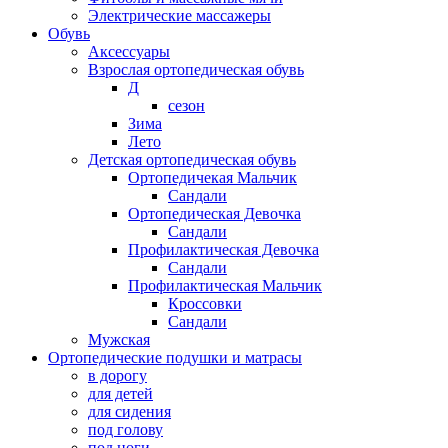
Электрические массажеры
Обувь
Аксессуары
Взрослая ортопедическая обувь
Д
сезон
Зима
Лето
Детская ортопедическая обувь
Ортопедичекая Мальчик
Сандали
Ортопедическая Девочка
Сандали
Профилактическая Девочка
Сандали
Профилактическая Мальчик
Кроссовки
Сандали
Мужская
Ортопедические подушки и матрасы
в дорогу
для детей
для сидения
под голову
под ноги